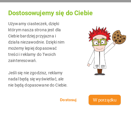
tysiącom
Dostosowujemy się do Ciebie
drukarek
grozi przejście
Używamy ciasteczek, dzięki
na
którym nasza strona jest dla
Ciebie bardziej przyjazna i
wcześniejszą
działa niezawodnie. Dzięki nim
emeryturę z
możemy lepiej dopasować
powodu
treści i reklamy do Twoich
zainteresowań.
niewłaściwej
eksploatacji.
Jeśli się nie zgodzisz, reklamy
Na szczęście
nadal będą się wyświetlać, ale
nie będą dopasowane do Ciebie.
DrTusz ma w
zanadrzu kilka sprawdzonych sposobów na przedłużenie
W porządku
młodości tych urządzeń.
Wszyscy na pewnym etapie swojego życia spotkali się z tym
problemem. Niby dzień jak co dzień, milion spraw na głowie, kilka