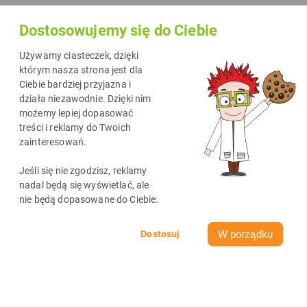
Dostosowujemy się do Ciebie
Używamy ciasteczek, dzięki
którym nasza strona jest dla
Ciebie bardziej przyjazna i
działa niezawodnie. Dzięki nim
możemy lepiej dopasować
treści i reklamy do Twoich
zainteresowań.
Jeśli się nie zgodzisz, reklamy
nadal będą się wyświetlać, ale
nie będą dopasowane do Ciebie.
W porządku
19280
3
min
08-08-2026
CIEKAWOSTKI TECHNOLOGICZNE
Jak zmniejszyć rozmiar zdjęcia w telefonie?
Wysoka jakość zdjęć to rzecz świetna… dopóki nie zaczynają
zajmować całej pamięci telefonu albo blokować wysyłki maila przez