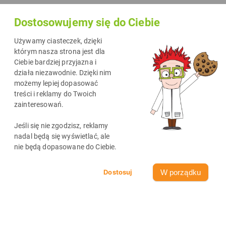
Dostosowujemy się do Ciebie
Używamy ciasteczek, dzięki
którym nasza strona jest dla
Ciebie bardziej przyjazna i
działa niezawodnie. Dzięki nim
możemy lepiej dopasować
treści i reklamy do Twoich
zainteresowań.
Jeśli się nie zgodzisz, reklamy
nadal będą się wyświetlać, ale
nie będą dopasowane do Ciebie.
W porządku
1125
< 1
min
05-08-2026
O TUSZACH I TONERACH
Odbierz kod rabatowy na wkłady do drukarek!
Zacznij korzystać z naszych kodów rabatowych i zamawiaj potrzebne
wkłady znacznie taniej i bez pośpiechu. Zapewnij sobie spokój ducha