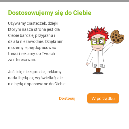
dzieciakami w kreatywny sposób. Jeśli szukasz pomysłu na wspólną
Dostosowujemy się do Ciebie
zabawę, mam dla Ciebie coś specjalnego! Przedstawiam naszą
autorską grę planszową o drukowaniu – do pobrania,
Używamy ciasteczek, dzięki
wydrukowania i samodzielnego wykonania. Gra planszowa DIY, to
którym nasza strona jest dla
Ciebie bardziej przyjazna i
doskonała okazja, by połączyć naukę z zabawą i spędzić
działa niezawodnie. Dzięki nim
niezapomniane chwile z dziećmi.
możemy lepiej dopasować
treści i reklamy do Twoich
zainteresowań.
Jeśli się nie zgodzisz, reklamy
nadal będą się wyświetlać, ale
nie będą dopasowane do Ciebie.
W porządku