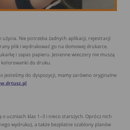
h użycia. Nie potrzeba żadnych aplikacji, rejestracji
brany plik i wydrukować go na domowej drukarce.
karkę i zapas papieru. Jesienne wieczory nie muszą
i kolorowanki do druku.
to jesteśmy do dyspozycji, mamy zarówno oryginalne
w.drtusz.pl
 o uczniach klas 1–3 i nieco starszych. Oprócz nich
ego wydruku), a także bezpłatne szablony planów