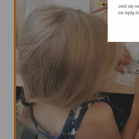
Jeśli się n
nie będą d