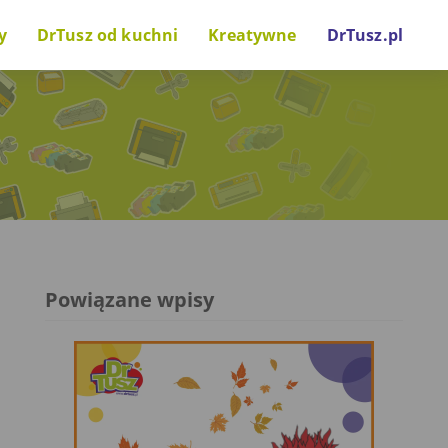
y
DrTusz od kuchni
Kreatywne
DrTusz.pl
nki drukarkowe
Za kulisami
Zrób to sam
wostki technologiczne
Projekty i inicjatywy
Gry i zabawy
Głos naszych gości
Powiązane wpisy