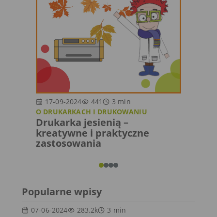
17-09-2024
441
3
min
25-1
O DRUKARKACH I DRUKOWANIU
KREAT
Drukarka jesienią –
Jesie
kreatywne i praktyczne
druk
zastosowania
Popularne wpisy
07-06-2024
283.2k
3
min