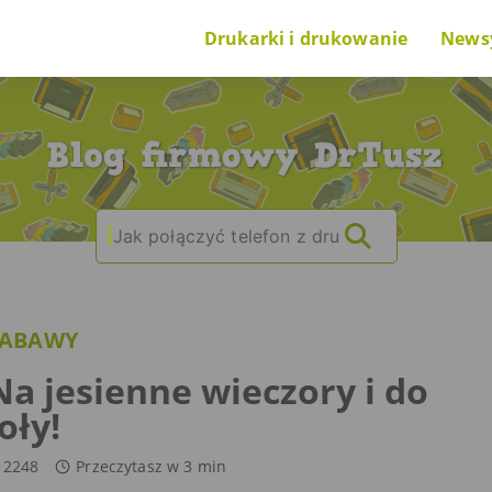
Drukarki i drukowanie
News
Poradnik na start
Nowi
O drukarkach i drukowaniu
Cieka
Search
|
O tuszach i tonerach
for:
Ranking drukarek
ZABAWY
Problem z drukarką
a jesienne wieczory i do
oły!
2248
Przeczytasz w
3
min