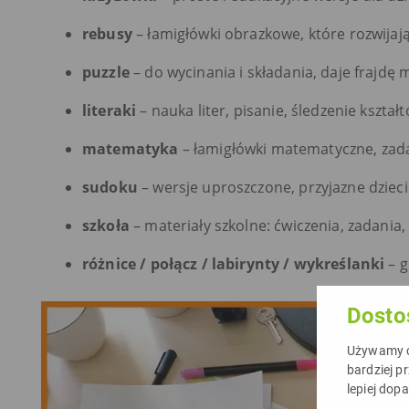
rebusy
– łamigłówki obrazkowe, które rozwijaj
puzzle
– do wycinania i składania, daje frajdę 
literaki
– nauka liter, pisanie, śledzenie kształtó
matematyka
– łamigłówki matematyczne, zada
sudoku
– wersje uproszczone, przyjazne dziec
szkoła
– materiały szkolne: ćwiczenia, zadania, f
różnice / połącz / labirynty / wykreślanki
– g
Dosto
Używamy ci
bardziej p
lepiej dop