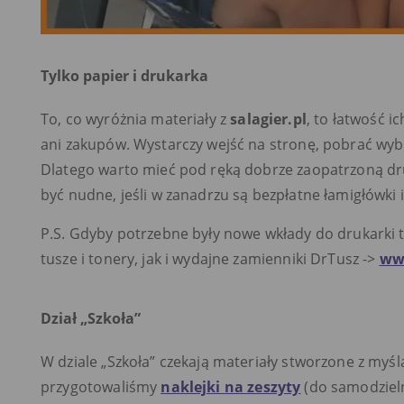
Tylko papier i drukarka
To, co wyróżnia materiały z
salagier.pl
, to łatwość ic
ani zakupów. Wystarczy wejść na stronę, pobrać wy
Dlatego warto mieć pod ręką dobrze zaopatrzoną dru
być nudne, jeśli w zanadrzu są bezpłatne łamigłówki 
P.S. Gdyby potrzebne były nowe wkłady do drukarki 
tusze i tonery, jak i wydajne zamienniki DrTusz ->
ww
Dział „Szkoła”
W dziale „Szkoła” czekają materiały stworzone z myślą
przygotowaliśmy
naklejki na zeszyty
(do samodzieln