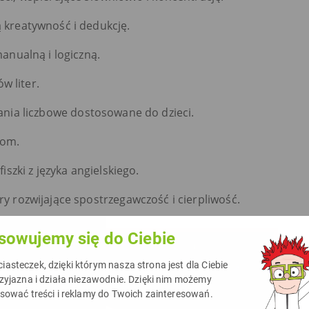
ą kreatywność i dedukcję.
manualną i logiczną.
w liter.
nia liczbowe dostosowane do dzieci.
iom.
iszki z języka angielskiego.
ry rozwijające spostrzegawczość i cierpliwość.
sowujemy się do Ciebie
asteczek, dzięki którym nasza strona jest dla Ciebie
rzyjazna i działa niezawodnie. Dzięki nim możemy
asować treści i reklamy do Twoich zainteresowań.