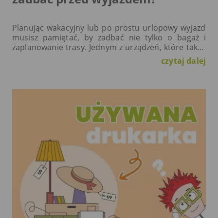
Planując wakacyjny lub po prostu urlopowy wyjazd
musisz pamiętać, by zadbać nie tylko o bagaż i
zaplanowanie trasy. Jednym z urządzeń, które także
wymaga Twojej uwagi, jest drukarka! Wielu
czytaj dalej
użytkowników…