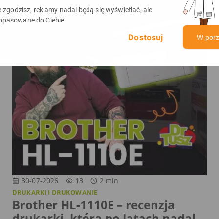
ie zgodzisz, reklamy nadal będą się wyświetlać, ale
opasowane do Ciebie.
W por
30-07-2026
13
2
min
DRUKARKI I DRUKOWANIE
Brother HL-1110E – recenzja
drukarki, która po latach nadal