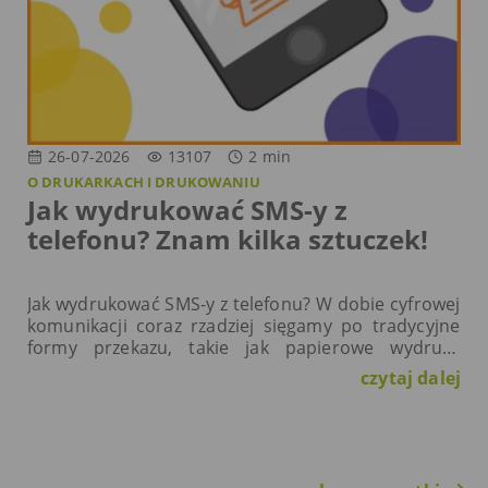
26-07-2026
13107
2
min
O DRUKARKACH I DRUKOWANIU
Jak wydrukować SMS-y z
telefonu? Znam kilka sztuczek!
Jak wydrukować SMS-y z telefonu? W dobie cyfrowej
komunikacji coraz rzadziej sięgamy po tradycyjne
formy przekazu, takie jak papierowe wydruki.
Czasami jednak zachodzi potrzeba wydrukowania
czytaj dalej
SMS-a, np. ze względu na…