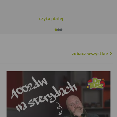
amy…
czytaj dalej
zobacz wszystkie