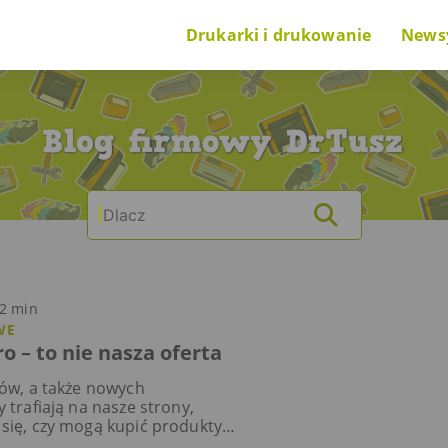
Drukarki i drukowanie
News
Poradnik na start
Nowi
O drukarkach i drukowaniu
Cieka
Search
O tuszach i tonerach
for:
Ranking drukarek
2
min
Problem z drukarką
WE
o – to nie nasza oferta
tów, a także nowych
 trafiają na nasze strony,
się, czy mogą kupić produkty
Odpowiadamy – nie. Na ten