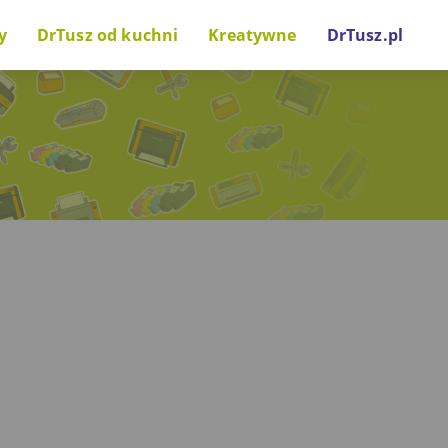
y
DrTusz od kuchni
Kreatywne
DrTusz.pl
nki drukarkowe
Za kulisami
Zrób to sam
wostki technologiczne
Projekty i inicjatywy
Gry i zabawy
Głos naszych gości