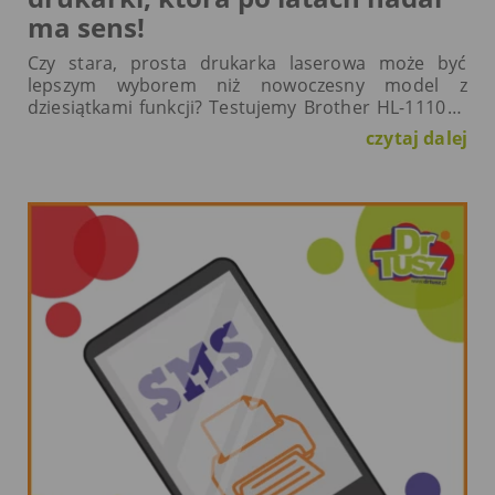
ma sens!
Czy stara, prosta drukarka laserowa może być
lepszym wyborem niż nowoczesny model z
dziesiątkami funkcji? Testujemy Brother HL-1110E i
sprawdzamy, dlaczego ta niewielka drukarka nadal
czytaj dalej
pojawia się w domach i małych firmach.