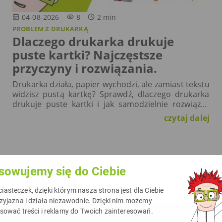
04-08-2026
8
2
min
PROBLEM Z DRUKARKĄ
Dlaczego drukarka drukuje
puste kartki? Najczęstsze
przyczyny i rozwiązania.
Drukarka działa, papier wychodzi, ale zamiast tekstu
widzisz pustą kartkę? Sprawdź, dlaczego drukarka
drukuje puste kartki i jak samodzielnie rozwiązać
ten problem.
czytaj dalej
zobacz wszystkie
sowujemy się do Ciebie
asteczek, dzięki którym nasza strona jest dla Ciebie
rzyjazna i działa niezawodnie. Dzięki nim możemy
asować treści i reklamy do Twoich zainteresowań.