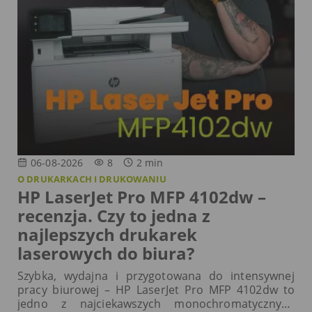
06-08-2026
8
2
min
O DRUKARKACH I DRUKOWANIU
HP LaserJet Pro MFP 4102dw –
recenzja. Czy to jedna z
najlepszych drukarek
laserowych do biura?
Szybka, wydajna i przygotowana do intensywnej
pracy biurowej – HP LaserJet Pro MFP 4102dw to
jedno z najciekawszych monochromatycznych