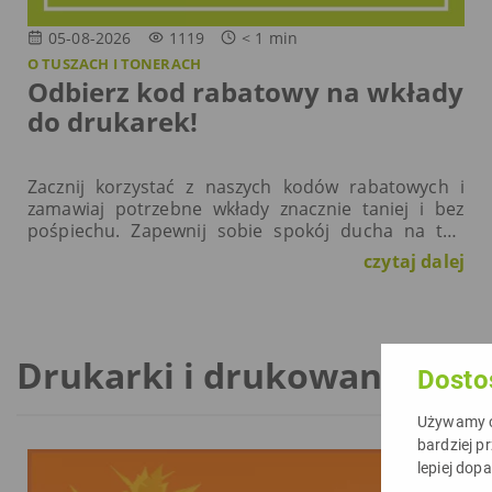
05-08-2026
1119
< 1
min
O TUSZACH I TONERACH
Odbierz kod rabatowy na wkłady
do drukarek!
Zacznij korzystać z naszych kodów rabatowych i
zamawiaj potrzebne wkłady znacznie taniej i bez
pośpiechu. Zapewnij sobie spokój ducha na ten
krytyczny moment i drukuj bez ograniczeń.
czytaj dalej
Pamiętaj – mamy…
Drukarki i drukowanie
Dosto
Używamy ci
bardziej p
lepiej dop