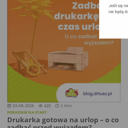
Jeśli się n
nie będą d
03-08-2026
420
2
min
PORADNIK NA START
Drukarka gotowa na urlop – o co
zadbać przed wyjazdem?