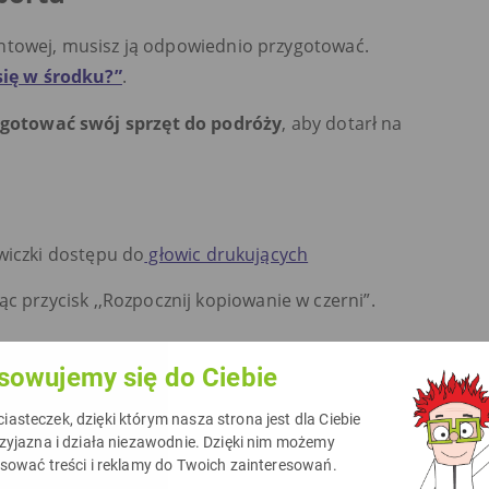
ntowej, musisz ją odpowiednio przygotować.
się w środku?”
.
ygotować swój sprzęt do podróży
, aby dotarł na
wiczki dostępu do
głowic drukujących
c przycisk ,,Rozpocznij kopiowanie w czerni”.
onę.
sowujemy się do Ciebie
iczki zewnętrzne.
asteczek, dzięki którym nasza strona jest dla Ciebie
rzyjazna i działa niezawodnie. Dzięki nim możemy
asować treści i reklamy do Twoich zainteresowań.