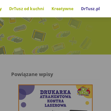
y
DrTusz od kuchni
Kreatywne
DrTusz.pl
nki drukarkowe
Za kulisami
Zrób to sam
wostki technologiczne
Projekty i inicjatywy
Gry i zabawy
Głos naszych gości
Powiązane wpisy