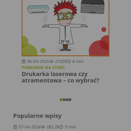
06-09-2025
27209
4
min
25-0
PORADNIK NA START
PROBL
Drukarka laserowa czy
Kons
atramentowa – co wybrać?
atra
wiedz
Popularne wpisy
07-06-2024
283.2k
3
min