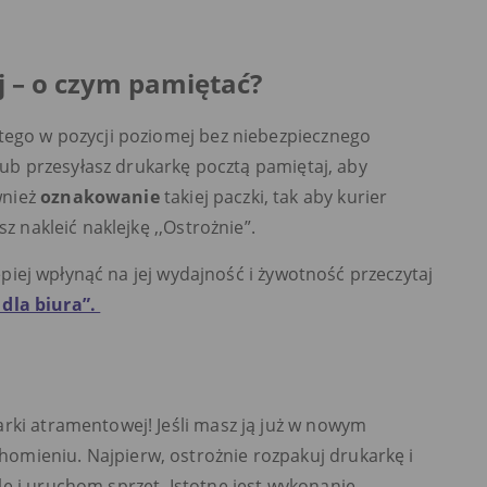
 – o czym pamiętać?
 tego w pozycji poziomej bez niebezpiecznego
 lub przesyłasz drukarkę pocztą pamiętaj, aby
wnież
oznakowanie
takiej paczki, tak aby kurier
sz nakleić naklejkę ,,Ostrożnie”.
lepiej wpłynąć na jej wydajność i żywotność przeczytaj
 dla biura”.
rki atramentowej! Jeśli masz ją już w nowym
omieniu. Najpierw, ostrożnie rozpakuj drukarkę i
e i uruchom sprzęt. Istotne jest wykonanie