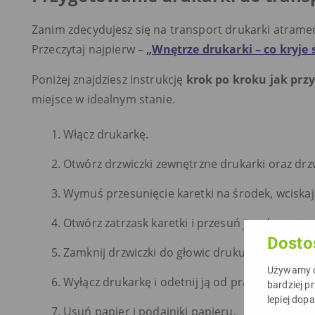
Zanim zdecydujesz się na transport drukarki atrame
Przeczytaj najpierw –
„Wnętrze drukarki – co kryje 
Poniżej znajdziesz instrukcję
krok po kroku jak prz
miejsce w idealnym stanie.
Włącz drukarkę.
Otwórz drzwiczki zewnętrzne drukarki oraz drz
Wymuś przesunięcie karetki na środek, wciskają
Otwórz zatrzask karetki i przesuń ją w lewą str
Dosto
Zamknij drzwiczki do głowic drukujących i drzw
Używamy ci
Wyłącz drukarkę i odetnij ją od prądu.
bardziej p
lepiej dop
Usuń papier i podajniki papieru.