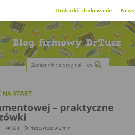
Drukarki i drukowanie
News
Poradnik na start
Nowi
O drukarkach i drukowaniu
Cieka
Search
|
O tuszach i tonerach
for:
Ranking drukarek
 NA START
Problem z drukarką
amentowej – praktyczne
zówki
4
584
Przeczytasz w
2
min