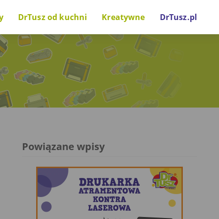
y
DrTusz od kuchni
Kreatywne
DrTusz.pl
nki drukarkowe
Za kulisami
Zrób to sam
wostki technologiczne
Projekty i inicjatywy
Gry i zabawy
Głos naszych gości
Powiązane wpisy