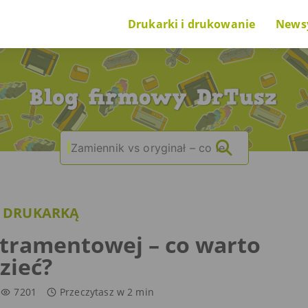
Drukarki i drukowanie
News
Poradnik na start
Nowi
O drukarkach i drukowaniu
Cieka
Search
|
O tuszach i tonerach
for:
Ranking drukarek
 DRUKARKĄ
Problem z drukarką
tramentowej – co warto
zieć?
7201
Przeczytasz w
2
min