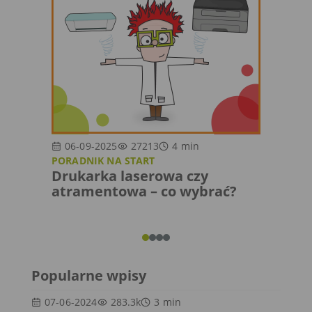
06-09-2025
27213
4
min
03-1
PORADNIK NA START
RANKI
Drukarka laserowa czy
Druk
atramentowa – co wybrać?
syste
dział
Popularne wpisy
07-06-2024
283.3k
3
min