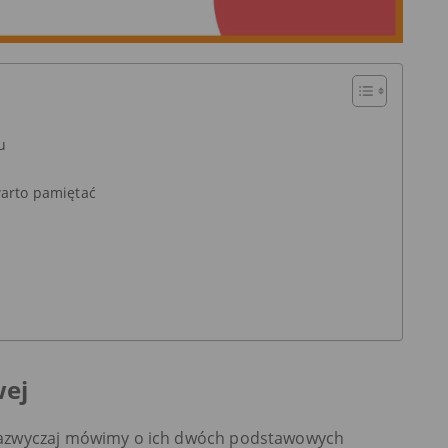
u
warto pamiętać
wej
zazwyczaj mówimy o ich dwóch podstawowych