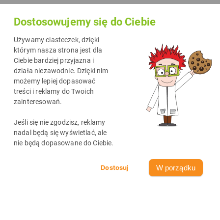
elementem wyposażenia wielu osób korzystających z
Dostosowujemy się do Ciebie
drukarek i aparatów fotograficznych. Niezależnie od tego,
czy jesteś profesjonalnym fotografem, pasjonatem czy
Używamy ciasteczek, dzięki
zwykłym entuzjastą, karty SD są niezastąpionymi nośnikami
którym nasza strona jest dla
Ciebie bardziej przyjazna i
danych, umożliwiającymi przechowywanie i transferowanie
działa niezawodnie. Dzięki nim
zdjęć w łatwy i niezawodny sposób. Nie wiesz jaka karta
możemy lepiej dopasować
pamięci będzie odpowiednia do Twoich potrzeb? Zapraszam
treści i reklamy do Twoich
zainteresowań.
więc na przewodnik o tym, jak wybrać kartę SD!
Jeśli się nie zgodzisz, reklamy
nadal będą się wyświetlać, ale
nie będą dopasowane do Ciebie.
W porządku