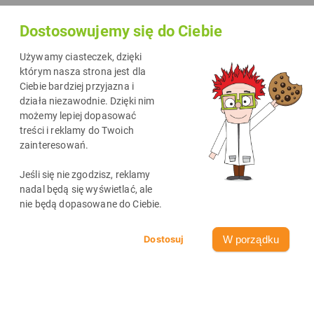
kiedy jest potrzebny – bez zbędnego marudzenia. Laserowe
Dostosowujemy się do Ciebie
drukarki kolorowe zyskały na popularności i to nie bez
powodu, są szybkie, proste w obsłudze i nawet przy
Używamy ciasteczek, dzięki
intensywnym użytkowaniu są niezwykle efektywne.
którym nasza strona jest dla
Ciebie bardziej przyjazna i
Przygotowaliśmy ranking polecanych, sprawdzonych
działa niezawodnie. Dzięki nim
drukarek laserowych kolorowych i monochromatycznych,
możemy lepiej dopasować
które bez szemrania obsłużą domowe biuro, zdalną naukę, a
treści i reklamy do Twoich
zainteresowań.
także mniejszą firmę.
Jeśli się nie zgodzisz, reklamy
nadal będą się wyświetlać, ale
nie będą dopasowane do Ciebie.
W porządku