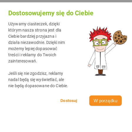
kolejny sezon
Dostosowujemy się do Ciebie
zmagań w
ramach
Używamy ciasteczek, dzięki
Playarena –
którym nasza strona jest dla
Ciebie bardziej przyjazna i
organizacji,
działa niezawodnie. Dzięki nim
która daje
możemy lepiej dopasować
możliwość
treści i reklamy do Twoich
zainteresowań.
rozwoju
umiejętności
Jeśli się nie zgodzisz, reklamy
oraz
nadal będą się wyświetlać, ale
nie będą dopasowane do Ciebie.
rywalizacji
miłośnikom piłki nożnej z ponad 80 różnych miast i
W porządku
miasteczek, od Bałtyku po Tatry. DrTusz od listopada 2017
dzierży tytuł partnera rozgrywek Playarena w Białymstoku. W
kolejnym sezonie Rudy również będzie wspierał piłkarskie
zmagania. Sportowych emocji na pewno nie zabraknie.