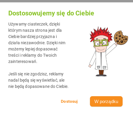
na pewno już teraz myślisz o tym, jak ułatwić sobie pracę i
Dostosowujemy się do Ciebie
jednocześnie sprawić, by zajęcia były jeszcze bardziej
angażujące dla Twoich uczniów. W świecie, gdzie technologia
Używamy ciasteczek, dzięki
staje się nieodłącznym elementem edukacji, z pomocą
którym nasza strona jest dla
Ciebie bardziej przyjazna i
przychodzi sztuczna inteligencja! Brzmi jak coś
działa niezawodnie. Dzięki nim
skomplikowanego? Nic bardziej mylnego! Dzięki prostym w
możemy lepiej dopasować
obsłudze aplikacjom AI, które nie wymagają specjalistycznej
treści i reklamy do Twoich
zainteresowań.
wiedzy ani doświadczenia, możesz wprowadzić do swoich
lekcji nową jakość. Te narzędzia zostały stworzone z myślą o
Jeśli się nie zgodzisz, reklamy
nauczycielach takich jak Ty – gotowych, by spróbować czegoś
nadal będą się wyświetlać, ale
nie będą dopasowane do Ciebie.
nowego i ułatwić sobie pracę.
W porządku