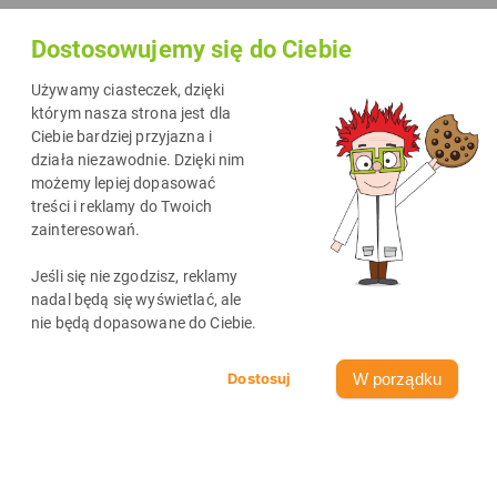
rozwija się w kierunku sztucznej inteligencji, oferując
Dostosowujemy się do Ciebie
użytkownikom narzędzia, które usprawniają proces
projektowania. Dzięki aplikacjom opartym na AI, można
Używamy ciasteczek, dzięki
uzyskać niesamowite efekty, które do tej pory wymagałyby
którym nasza strona jest dla
Ciebie bardziej przyjazna i
zaawansowanych umiejętności lub drogich narzędzi. Oto trzy
działa niezawodnie. Dzięki nim
aplikacje AI, które warto poznać, jeśli chcesz tworzyć
możemy lepiej dopasować
unikalny content.
treści i reklamy do Twoich
zainteresowań.
Jeśli się nie zgodzisz, reklamy
nadal będą się wyświetlać, ale
nie będą dopasowane do Ciebie.
W porządku