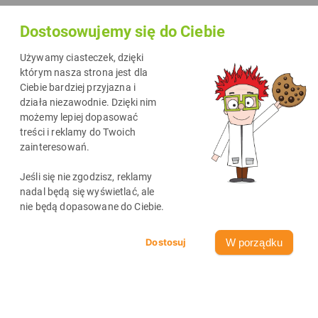
sprawić, że treść stanie się bardziej przystępna. Jeśli szukasz
Dostosowujemy się do Ciebie
narzędzi, które pozwolą Ci stworzyć oryginalne, ozdobne
fonty, które wyróżnią Twoje materiały, mam dla Ciebie trzy
Używamy ciasteczek, dzięki
propozycje aplikacji w Canvie. Aplikacje do tworzenia
którym nasza strona jest dla
Ciebie bardziej przyjazna i
ozdobnych fontów w Canvie które z pewnością Cię
działa niezawodnie. Dzięki nim
zainteresują, a do tego są za darmo.
możemy lepiej dopasować
treści i reklamy do Twoich
zainteresowań.
Jeśli się nie zgodzisz, reklamy
nadal będą się wyświetlać, ale
nie będą dopasowane do Ciebie.
W porządku