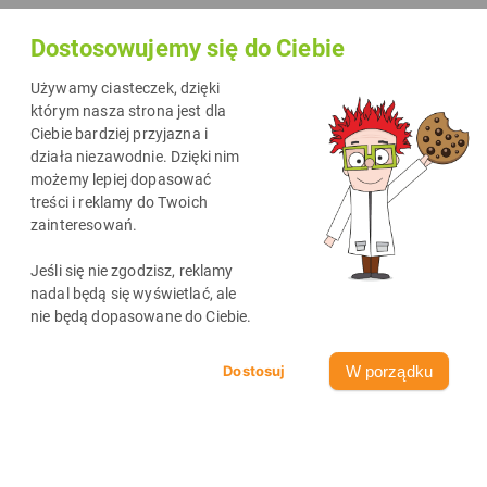
pachnie mazurkiem, z drugiej gdzieś między kuchnią a
Dostosowujemy się do Ciebie
salonem przewijają się pisanki, zajączki i dziecięce pytania w
stylu:
„A co teraz będziemy robić?”
. I właśnie wtedy najbardziej
Używamy ciasteczek, dzięki
lubię mieć pod ręką coś prostego, mądrego i angażującego.
którym nasza strona jest dla
Ciebie bardziej przyjazna i
Wielkanocne kolorowanki, ozdoby i łamigłówki DrTusza to
działa niezawodnie. Dzięki nim
świetny sposób, żeby połączyć świąteczny klimat z kreatywną
możemy lepiej dopasować
zabawą. Bez nudy, bez chaosu i bez gorączkowego szukania
treści i reklamy do Twoich
zainteresowań.
pomysłów w ostatniej chwili. Najlepsze? Wszystkie materiały
czekają na Ciebie na salagier.pl i możesz pobrać je całkowicie
Jeśli się nie zgodzisz, reklamy
bezpłatnie. Wystarczy chwila, drukarka i kilka kredek, żeby
nadal będą się wyświetlać, ale
nie będą dopasowane do Ciebie.
wyczarować dziecku naprawdę fajny czas.
W porządku