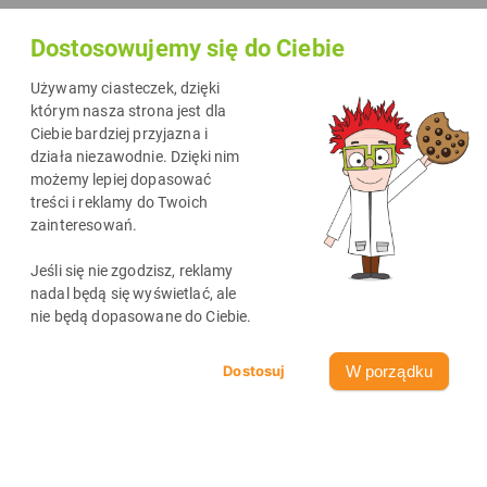
pomysłów na oryginalne ozdoby wielkanocne DIY, dobrze
Dostosowujemy się do Ciebie
trafiłeś. Na naszej stronie
salagier.pl
znajdziesz darmowe
szablony wielkanocne do pobrania. Idealne do samodzielnego
Używamy ciasteczek, dzięki
tworzenia dekoracji razem z dziećmi. W tym artykule pokażę
którym nasza strona jest dla
Ciebie bardziej przyjazna i
Ci, jak w prosty sposób przygotować piękne ozdoby na
działa niezawodnie. Dzięki nim
Wielkanoc, a do tego znajdziesz tu kolorowanki i łamigłówki
możemy lepiej dopasować
wielkanocne do pobrania za darmo.
treści i reklamy do Twoich
zainteresowań.
Jeśli się nie zgodzisz, reklamy
nadal będą się wyświetlać, ale
nie będą dopasowane do Ciebie.
W porządku