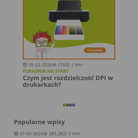
05-02-2026
576
2
min
10-0
PORADNIK NA START
O DRU
Czym jest rozdzielczość DPI w
Słow
drukarkach?
druka
nazw
Popularne wpisy
07-06-2024
283.2k
3
min