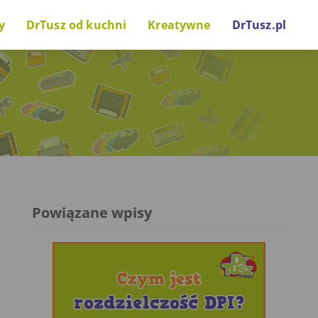
y
DrTusz od kuchni
Kreatywne
DrTusz.pl
nki drukarkowe
Za kulisami
Zrób to sam
wostki technologiczne
Projekty i inicjatywy
Gry i zabawy
Głos naszych gości
Powiązane wpisy