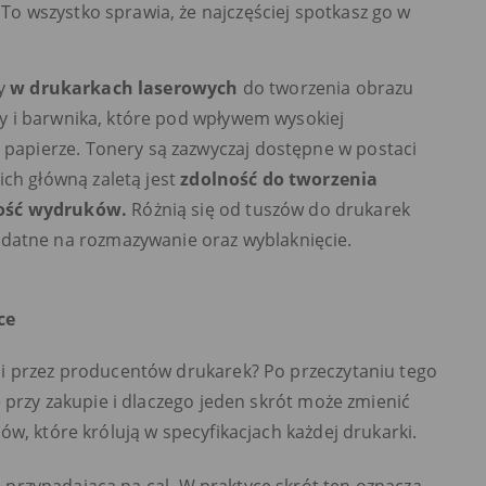
 To wszystko sprawia, że najczęściej spotkasz go w
ny
w drukarkach laserowych
do tworzenia obrazu
icy i barwnika, które pod wpływem wysokiej
 papierze​​. Tonery są zazwyczaj dostępne w postaci
ich główną zaletą jest
zdolność do tworzenia
łość wydruków.
Różnią się od tuszów do drukarek
datne na rozmazywanie oraz wyblaknięcie.
ce
i przez producentów drukarek? Po przeczytaniu tego
 przy zakupie i dlaczego jeden skrót może zmienić
w, które królują w specyfikacjach każdej drukarki.
u przypadająca na cal. W praktyce skrót ten oznacza