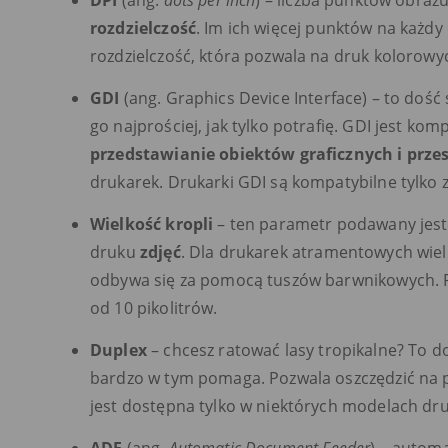
rozdzielczość
. Im ich więcej punktów na każdy 
rozdzielczość, która pozwala na druk kolorowych
GDI
(ang. Graphics Device Interface) – to doś
go najprościej, jak tylko potrafię. GDI jest
przedstawianie obiektów graficznych i prze
drukarek. Drukarki GDI są kompatybilne tylko
Wielkość kropli
– ten parametr podawany jest 
druku
zdjęć
. Dla drukarek atramentowych wielko
odbywa się za pomocą tuszów barwnikowych. P
od 10 pikolitrów.
Duplex
– chcesz ratować lasy tropikalne? To d
bardzo w tym pomaga. Pozwala oszczędzić na p
jest dostępna tylko w niektórych modelach druk
ADF
(ang.
Automatic Document Feeder
) – autom