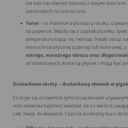
nie lubi się również mieszać z innymi kolorami.
zasobnikach na czarny tusz.
Toner
– to materiał w postaci proszku, używa
na papierze. Składa się z cząstek plastiku, żyw
temperatury topią się, tworząc trwały obraz na
monochromatycznej (czarnej) lub kolorowej, a 
ostrego, wyraźnego obrazu oraz długotrwa
atramentowych, które są płynne i mogą być po
Drukarkowe skróty
– drukarkowy słownik w piguł
Co kryje się za tajemniczymi oznaczeniami używanym
mini-słownika będziesz wiedział, na co zwrócić uwagę
całe Twoje drukowanie. Czas na konkretny kurs skrótó
DPI
(ang.
dots per inch
) – liczba punktów obraz