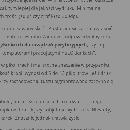
cal, tym lepiej dla jakości wydruku. Minimalna
 treści (zdjęć czy grafik) to 300dpi.
ć skomplikowany skrót. Postaram się zatem wyjaśnić
 komponentem systemu Windows, odpowiedzialnym za
syłanie ich do urządzeń peryferyjnych
, czyli np.
 z komputerami pracującymi na „Okienkach”.
w pikolitrach i ma istotne znaczenie w przypadku
ść kropli wynosi od 5 do 13 pikolitrów, jeśli druk
rzy zastosowaniu tuszu pigmentowego zaczyna się
obrze, bo ja też, a funkcja druku dwustronnego
apierze i zmniejszyć objętość wydruków. Niestety,
arek. Znacznie jednak ułatwia życie.
atyczny podajnik dokumentów – odpowiada za