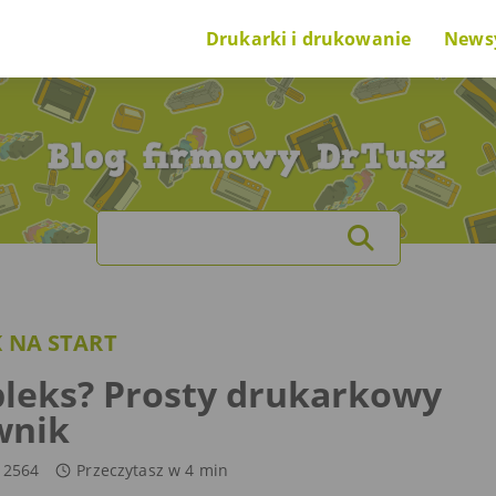
Drukarki i drukowanie
News
Poradnik na start
Nowi
O drukarkach i drukowaniu
Cieka
Search
O tuszach i tonerach
for:
Ranking drukarek
 NA START
Problem z drukarką
pleks? Prosty drukarkowy
wnik
2564
Przeczytasz w
4
min