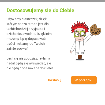
ksero na
Dostosowujemy się do Ciebie
pierwszy rzut
oka nie
Używamy ciasteczek, dzięki
brakuje.
którym nasza strona jest dla
Ciebie bardziej przyjazna i
Kiedy jednak
działa niezawodnie. Dzięki nim
musisz coś
możemy lepiej dopasować
wydrukować,
treści i reklamy do Twoich
zainteresowań.
okazuje się,
że wszystkie
Jeśli się nie zgodzisz, reklamy
lokale
nadal będą się wyświetlać, ale
nie będą dopasowane do Ciebie.
świadczące
usługę drukowania i kopiowania dokumentów znajdują się
W porządku
na drugim końcu miasta. Po nerwowym marszobiegu w
poszukiwaniu usługi, właściwie każdy zadaje sobie pytanie:
czy warto kupić drukarkę? Odpowiedź nie sprowadza się do
prostego tak lub nie. Wymaga ona głębszych analiz. #Rudy