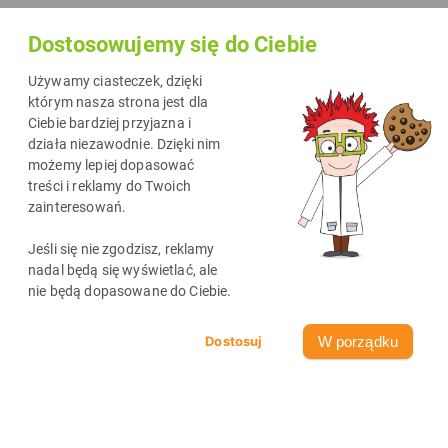
najbardziej potrzebna? Nerwowo wpisujesz w wyszukiwarce
Dostosowujemy się do Ciebie
hasło
„Wrocław – tusze i tonery”
? Bez obaw!
U nas możesz
zamówić tusze i tonery do drukarek z darmową dostawą we
Używamy ciasteczek, dzięki
Wrocławiu.
Mamy materiały eksploatacyjne do prawie
którym nasza strona jest dla
Ciebie bardziej przyjazna i
wszystkich drukarek!
działa niezawodnie. Dzięki nim
możemy lepiej dopasować
treści i reklamy do Twoich
zainteresowań.
Jeśli się nie zgodzisz, reklamy
nadal będą się wyświetlać, ale
nie będą dopasowane do Ciebie.
W porządku