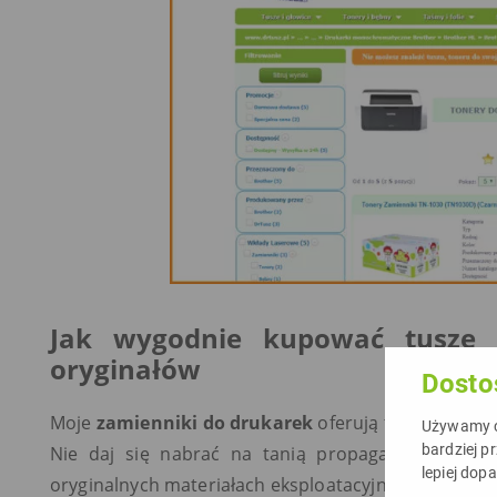
Jak wygodnie kupować tusze i
oryginałów
Dosto
Moje
zamienniki do drukarek
oferują taką samą ja
Używamy ci
bardziej p
Nie daj się nabrać na tanią propagandę wielkich
lepiej dop
oryginalnych materiałach eksploatacyjnych.