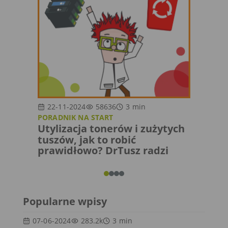
22-11-2024
58636
3
min
18-0
PORADNIK NA START
O TUSZ
Utylizacja tonerów i zużytych
Dlacz
tuszów, jak to robić
szybk
prawidłowo? DrTusz radzi
Popularne wpisy
07-06-2024
283.2k
3
min