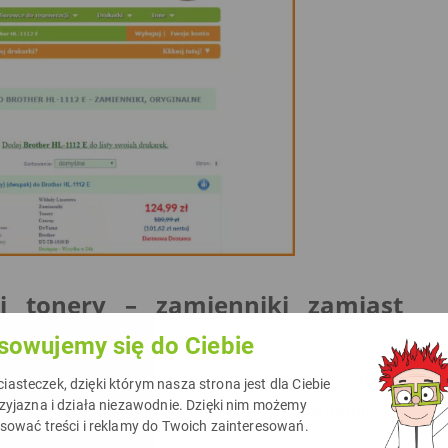
 tonery – zamienniki zamiast
sowujemy się do Ciebie
kość pracy jak oryginalne
tusze
i
tonery
. Gwarantuję!
asteczek, dzięki którym nasza strona jest dla Ciebie
rzyjazna i działa niezawodnie. Dzięki nim możemy
 korporacji, które ciągle promują drukowanie na
asować treści i reklamy do Twoich zainteresowań.