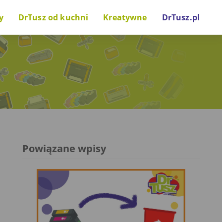
y
DrTusz od kuchni
Kreatywne
DrTusz.pl
nki drukarkowe
Za kulisami
Zrób to sam
wostki technologiczne
Projekty i inicjatywy
Gry i zabawy
Głos naszych gości
Powiązane wpisy