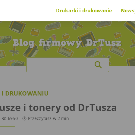
Drukarki i drukowanie
News
Poradnik na start
Nowi
O drukarkach i drukowaniu
Cieka
Search
O tuszach i tonerach
for:
Ranking drukarek
 I DRUKOWANIU
Problem z drukarką
sze i tonery od DrTusza
6950
Przeczytasz w
2
min