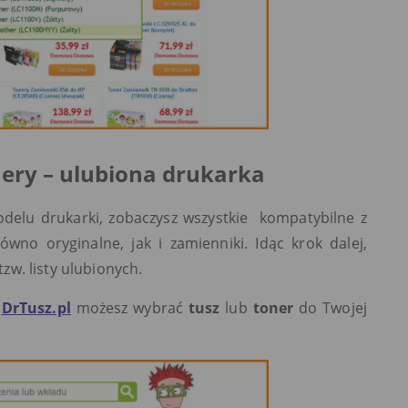
nery – ulubiona drukarka
odelu drukarki, zobaczysz wszystkie kompatybilne z
no oryginalne, jak i zamienniki. Idąc krok dalej,
zw. listy ulubionych.
w
DrTusz.pl
możesz wybrać
tusz
lub
toner
do Twojej