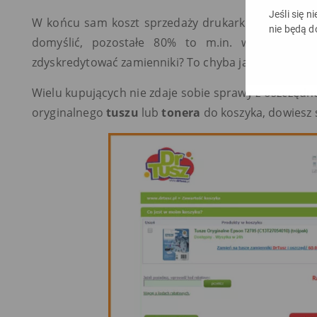
Jeśli się n
W końcu sam koszt sprzedaży drukarki to jedynie 20
nie będą d
domyślić, pozostałe 80% to m.in. wydatki na w
zdyskredytować zamienniki? To chyba jasne.
Wielu kupujących nie zdaje sobie sprawy z oszczędn
oryginalnego
tuszu
lub
tonera
do koszyka, dowiesz s