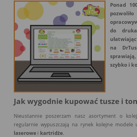
Ponad 10
pozwoliło
opracowyw
do druka
ułatwiają
na DrTus
sprawiają
szybko i k
Jak wygodnie kupować tusze i to
Nieustannie poszerzam nasz asortyment o kol
regularnie wypuszczają na rynek kolejne modele
laserowe
i
kartridże
.