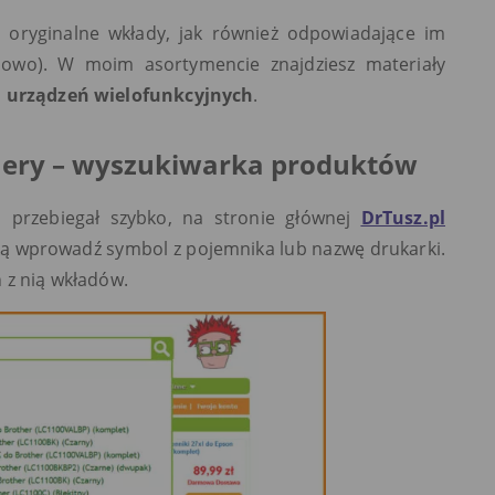
 oryginalne wkłady, jak również odpowiadające im
cenowo). W moim asortymencie znajdziesz materiały
i
urządzeń wielofunkcyjnych
.
onery – wyszukiwarka produktów
i
przebiegał szybko, na stronie głównej
DrTusz.pl
ą wprowadź symbol z pojemnika lub nazwę drukarki.
 z nią wkładów.