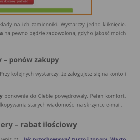
dy na ich zamienniki. Wystarczy jedno kliknięcie.
ka
na pewno będzie zadowolona, gdyż o jakość moich
y – ponów zakupy
zy kolejnych wystarczy, że zalogujesz się na konto i
y
ponownie do Ciebie powędrowały. Pełen komfort,
dkopywania starych wiadomości na skrzynce e-mail.
ery – rabat ilościowy
wpis pt. „
Jak przechowywać tusze i tonery. Warto