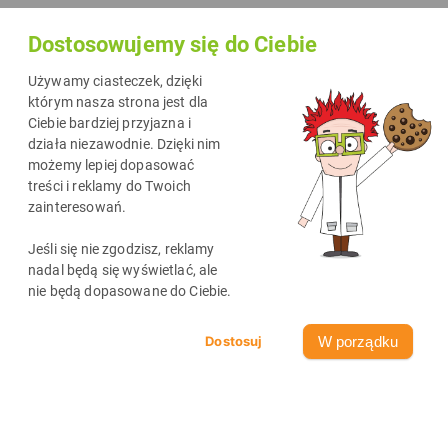
na długo.
Magnesy z wakacji
pozwalają przenieść wybrane kadry
Dostosowujemy się do Ciebie
na lodówkę, tablicę magnetyczną albo inną metalową
powierzchnię. Można przygotować je samodzielnie w domu,
Używamy ciasteczek, dzięki
korzystając z drukarki atramentowej, papieru fotograficznego lub
którym nasza strona jest dla
Ciebie bardziej przyjazna i
folii magnetycznej do druku. W tym artykule pokazujemy, jak
działa niezawodnie. Dzięki nim
wykonać własne magnesy krok po kroku i na co zwrócić uwagę, aby
możemy lepiej dopasować
wydruk był estetyczny, trwały i dopasowany do wybranego
treści i reklamy do Twoich
zainteresowań.
formatu.
Jeśli się nie zgodzisz, reklamy
nadal będą się wyświetlać, ale
nie będą dopasowane do Ciebie.
W porządku