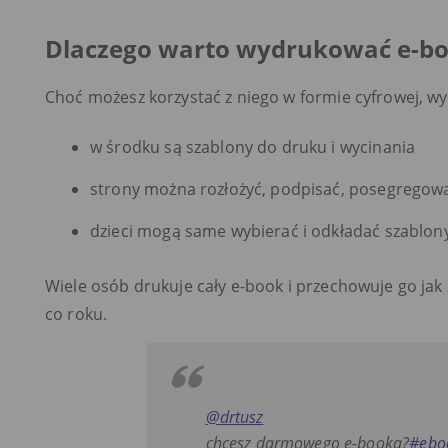
Dlaczego warto wydrukować e-b
Choć możesz korzystać z niego w formie cyfrowej, 
w środku są szablony do druku i wycinania
strony można rozłożyć, podpisać, posegregow
dzieci mogą same wybierać i odkładać szablony
Wiele osób drukuje cały e-book i przechowuje go ja
co roku.
@drtusz
chcesz darmowego e-booka?
#ebo