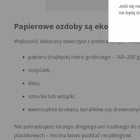
Jeśli się n
nie będą d
Papierowe ozdoby są ekologiczne
Większość dekoracji stworzysz z podstawowych mate
papieru (najlepiej nieco grubszego – 160–200 g
nożyczek,
kleju,
sznurka lub wstążki,
ewentualnie brokatu, koralików czy drewnian
Nie potrzebujesz niczego drogiego ani trudnego do 
plastikowych – można łatwo poddać recyklingowi.