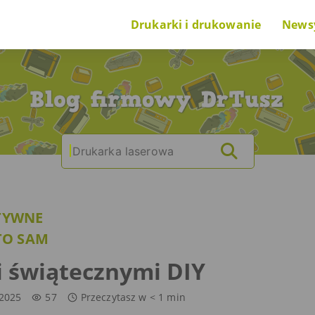
Drukarki i drukowanie
News
Poradnik na start
Nowi
O drukarkach i drukowaniu
Cieka
Search
|
O tuszach i tonerach
for:
Ranking drukarek
TYWNE
Problem z drukarką
TO SAM
 świątecznymi DIY
-2025
57
Przeczytasz w
< 1
min