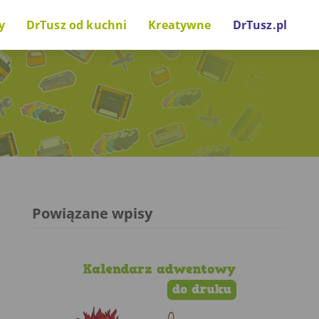
y
DrTusz od kuchni
Kreatywne
DrTusz.pl
nki drukarkowe
Za kulisami
Zrób to sam
wostki technologiczne
Projekty i inicjatywy
Gry i zabawy
Głos naszych gości
Powiązane wpisy