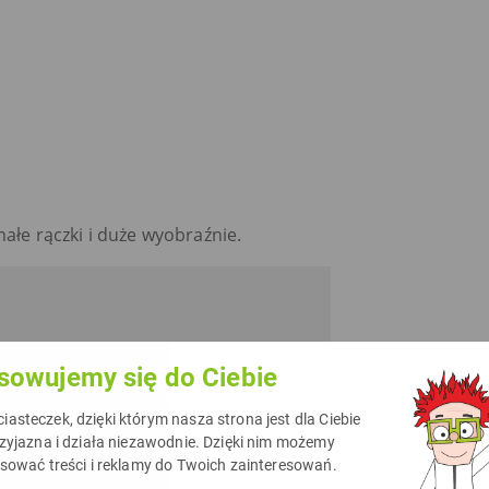
małe rączki i duże wyobraźnie.
sowujemy się do Ciebie
koracje świąteczne?
#ebook
eczne
#xmasdecor
#christmas
asteczek, dzięki którym nasza strona jest dla Ciebie
#drtusz
rzyjazna i działa niezawodnie. Dzięki nim możemy
rack
asować treści i reklamy do Twoich zainteresowań.