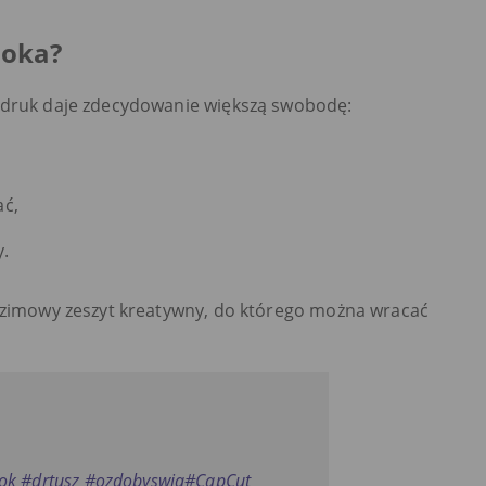
ooka?
wydruk daje zdecydowanie większą swobodę:
ać,
.
k zimowy zeszyt kreatywny, do którego można wracać
ok
#drtusz
#ozdobyswia
#CapCut