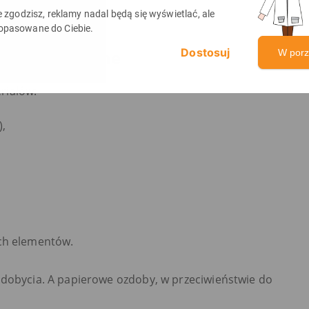
ie zgodzisz, reklamy nadal będą się wyświetlać, ale
opasowane do Ciebie.
 i ekonomiczne
W por
riałów:
),
ych elementów.
zdobycia. A papierowe ozdoby, w przeciwieństwie do