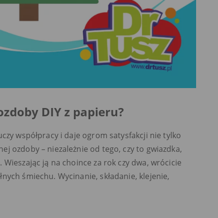
ozdoby DIY z papieru?
czy współpracy i daje ogrom satysfakcji nie tylko
j ozdoby – niezależnie od tego, czy to gwiazdka,
 Wieszając ją na choince za rok czy dwa, wrócicie
nych śmiechu. Wycinanie, składanie, klejenie,