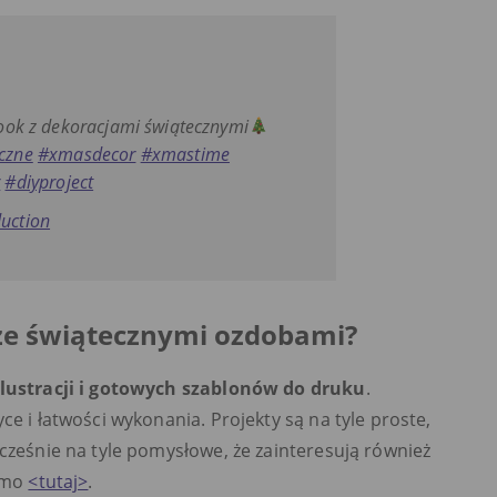
book z dekoracjami świątecznymi
czne
#xmasdecor
#xmastime
r
#diyproject
uction
ze świątecznymi ozdobami?
 ilustracji i gotowych szablonów do druku
.
ce i łatwości wykonania. Projekty są na tyle proste,
ocześnie na tyle pomysłowe, że zainteresują również
armo
<tutaj>
.