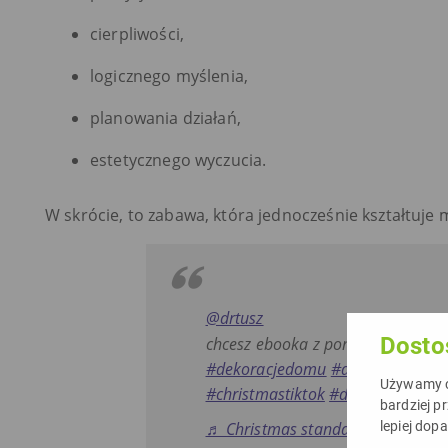
cierpliwości,
logicznego myślenia,
planowania działań,
estetycznego wyczucia.
W skrócie, to zabawa, która jednocześnie kształtuje 
@drtusz
Dosto
chcesz ebooka z pomysłami na de
#dekoracjedomu
#dekoracjeswiat
Używamy ci
#christmastiktok
#diyproject
#diy
bardziej p
♬ Christmas standard song – 3KT
lepiej dop