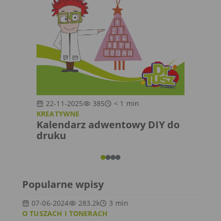
22-11-2025
385
< 1
min
07-1
KREATYWNE
ZA KUL
Kalendarz adwentowy DIY do
Świąt
druku
DrTu
Popularne wpisy
07-06-2024
283.2k
3
min
O TUSZACH I TONERACH