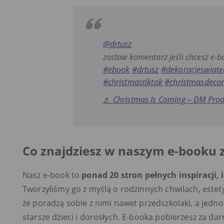
@drtusz
zostaw komentarz jeśli chcesz e-
#ebook
#drtusz
#dekoracjeswiate
#christmastiktok
#christmasdeco
♬ Christmas Is Coming – DM Prod
Co znajdziesz w naszym e-booku 
Nasz e-book to
ponad 20 stron pełnych inspiracji,
Tworzyliśmy go z myślą o rodzinnych chwilach, estety
że poradzą sobie z nimi nawet przedszkolaki, a jedn
starsze dzieci i dorosłych. E-booka pobierzesz za d