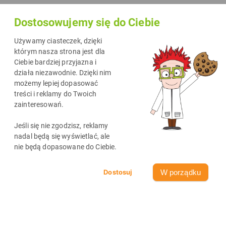
Dostosowujemy się do Ciebie
Używamy ciasteczek, dzięki
którym nasza strona jest dla
Ciebie bardziej przyjazna i
działa niezawodnie. Dzięki nim
możemy lepiej dopasować
treści i reklamy do Twoich
zainteresowań.
Jeśli się nie zgodzisz, reklamy
nadal będą się wyświetlać, ale
nie będą dopasowane do Ciebie.
489
2
min
20-08-2025
W porządku
ZA KULISAMI
Utylizacja tuszów i tonerów z DrTusz
Masz w domu puste tusze lub tonery i nie wiesz, co z nimi zrobić?
Wyrzucić do kosza? Schować do szuflady „na później”? A może
zostawić na drukarce z nadzieją, że…