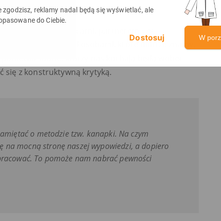
em.
ie zgodzisz, reklamy nadal będą się wyświetlać, ale
opasowane do Ciebie.
 rodzeństwem, rodzicami, partnerem czy
W por
j występuje się przed osobami, które dobrze znamy.
, ponieważ ludzie, którzy nas kochają będą wobec
ć się z konstruktywną krytyką.
pamiętać o metodzie tzw. kanapki. Na czym
 na mocną stronę naszej wypowiedzi, a dopiero
opracować. To pomoże nam nabrać pewności