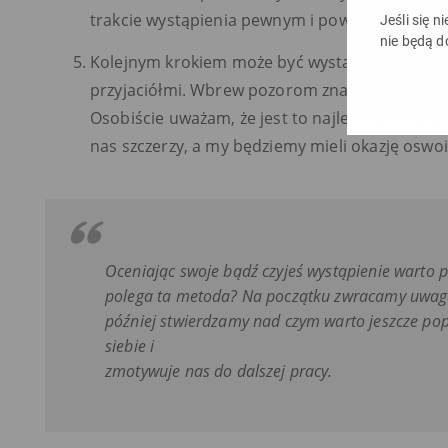
trakcie wystąpienia pewnym i powolnym kroki
Jeśli się n
nie będą d
Kolejnym krokiem może być wystąpienie przed
przyjaciółmi. Wbrew pozorom znacznie trudnie
Osobiście uważam, że jest to najlepszy trening
nas szczerzy, a my będziemy mieli okazję oswoi
Oceniając swoje bądź czyjeś wystąpienie warto 
polega ta metoda? Na początku zwracamy uwagę
później stwierdzamy nad czym warto jeszcze p
siebie i
zmotywuje nas do dalszej pracy.