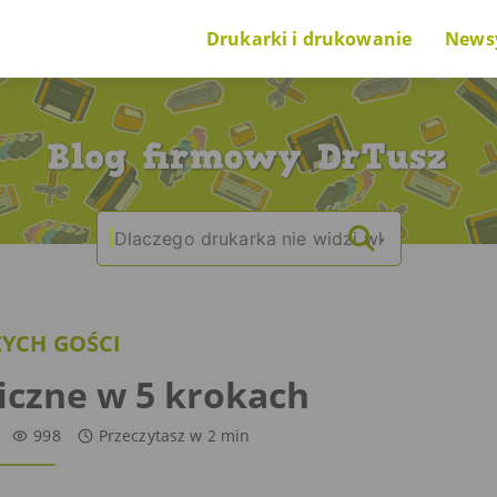
Drukarki i drukowanie
News
Poradnik na start
Nowi
O drukarkach i drukowaniu
Cieka
Search
|
O tuszach i tonerach
for:
Ranking drukarek
YCH GOŚCI
Problem z drukarką
iczne w 5 krokach
998
Przeczytasz w
2
min