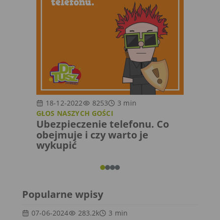
18-12-2022
8253
3
min
27-0
GŁOS NASZYCH GOŚCI
BEZ KA
Ubezpieczenie telefonu. Co
Czy m
obejmuje i czy warto je
inter
wykupić
plaka
Popularne wpisy
07-06-2024
283.2k
3
min