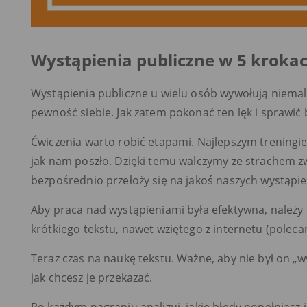
Wystąpienia publiczne w 5 krokac
Wystąpienia publiczne u wielu osób wywołują niemal pa
pewność siebie. Jak zatem pokonać ten lęk i sprawić 
Ćwiczenia warto robić etapami. Najlepszym treningie
jak nam poszło. Dzięki temu walczymy ze strachem 
bezpośrednio przełoży się na jakoś naszych wystąpie
Aby praca nad wystąpieniami była efektywna, należy 
krótkiego tekstu, nawet wziętego z internetu (polec
Teraz czas na naukę tekstu. Ważne, aby nie był on „w
jak chcesz je przekazać.
Po każdym nagraniu analizuj, jakie błędy popełniasz i