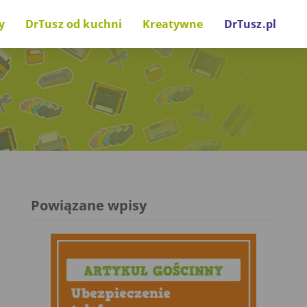
y
DrTusz od kuchni
Kreatywne
DrTusz.pl
nki drukarkowe
Za kulisami
Zrób to sam
wostki technologiczne
Projekty i inicjatywy
Gry i zabawy
Głos naszych gości
Powiązane wpisy