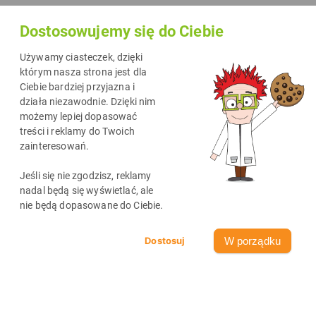
Dostosowujemy się do Ciebie
Używamy ciasteczek, dzięki
którym nasza strona jest dla
Ciebie bardziej przyjazna i
działa niezawodnie. Dzięki nim
możemy lepiej dopasować
treści i reklamy do Twoich
zainteresowań.
Jeśli się nie zgodzisz, reklamy
nadal będą się wyświetlać, ale
nie będą dopasowane do Ciebie.
391
2
min
06-03-2025
W porządku
CIEKAWOSTKI TECHNOLOGICZNE
Przydatne aplikacje w Canvie
Aplikacje w Canvie pozwalają na dodawanie animacji, efektów
tekstowych i kodów QR, wzbogacając projekty graficzne. Odkryj, jak
te funkcje mogą pomóc Ci wyróżnić swoje materiały i przyciągnąć