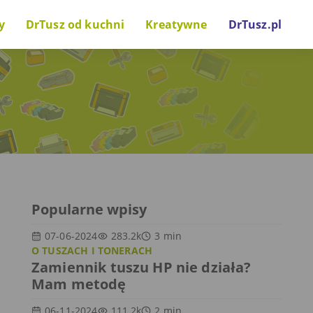
y
DrTusz od kuchni
Kreatywne
DrTusz.pl
nki drukarkowe
Za kulisami
Zrób to sam
wostki technologiczne
Projekty i inicjatywy
Gry i zabawy
Głos naszych gości
Popularne wpisy
07-06-2024
283.2k
3
min
O TUSZACH I TONERACH
Zamiennik tuszu HP nie działa?
Mam metodę
06-11-2024
111.2k
2
min