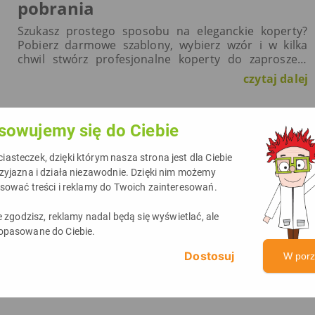
pobrania
Szukasz prostego sposobu na eleganckie koperty?
Pobierz darmowe szablony, wybierz wzór i w kilka
chwil stwórz profesjonalne koperty do zaproszeń,
listów czy kart okolicznościowych. Wydrukuj je
czytaj dalej
samodzielnie w domu i zaskocz każdego!
sowujemy się do Ciebie
asteczek, dzięki którym nasza strona jest dla Ciebie
rzyjazna i działa niezawodnie. Dzięki nim możemy
asować treści i reklamy do Twoich zainteresowań.
ie zgodzisz, reklamy nadal będą się wyświetlać, ale
opasowane do Ciebie.
W por