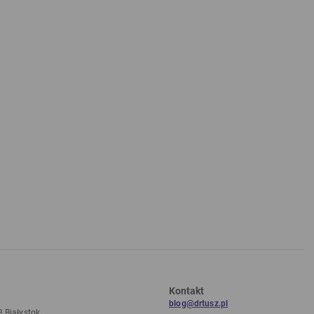
Kontakt
blog@drtusz.pl
8 Białystok