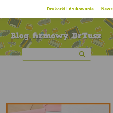
Drukarki i drukowanie
News
Poradnik na start
Nowi
O drukarkach i drukowaniu
Cieka
Search
|
O tuszach i tonerach
for:
Ranking drukarek
Problem z drukarką