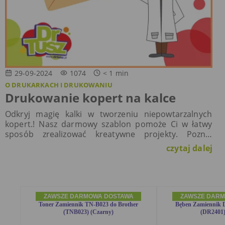
29-09-2024
1074
< 1
min
O DRUKARKACH I DRUKOWANIU
Drukowanie kopert na kalce
Odkryj magię kalki w tworzeniu niepowtarzalnych
kopert.! Nasz darmowy szablon pomoże Ci w łatwy
sposób zrealizować kreatywne projekty. Poznaj
praktyczne wskazówki dotyczące druku na delikatnym
czytaj dalej
materiale i daj upust swojej wyobraźni!