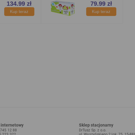
 internetowy
Sklep stacjonarny
5 745 12 88
DrTusz Sp. z o.o.
25 223 322
ul. Wyszyńskiego 2 lok. 75, 15-88