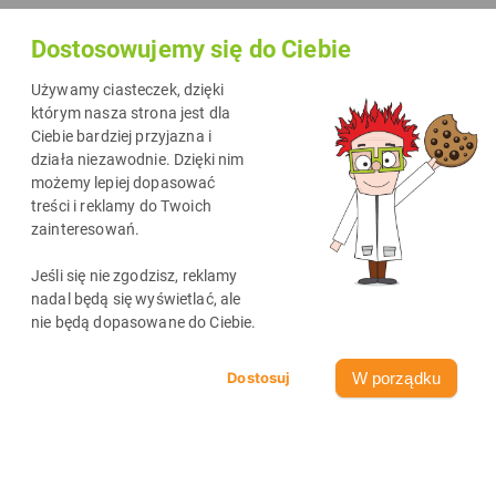
zarówno produkcji zamienników tonerów i tuszów, jak też
Dostosowujemy się do Ciebie
akcji marketingowych. Kampania zrealizowana dla nas przez
firmę FreshMail została wyróżniona w konkursie Golden
Używamy ciasteczek, dzięki
Arrow.
którym nasza strona jest dla
Ciebie bardziej przyjazna i
działa niezawodnie. Dzięki nim
możemy lepiej dopasować
Spersonalizowane
kampanie e-mail marketingowe
są jednym z
treści i reklamy do Twoich
zainteresowań.
najczęściej wykorzystywanych narzędzi
DrTusza
. Dokładamy
wszelkich starań, aby subskrybenci naszych newsletterów nie
Jeśli się nie zgodzisz, reklamy
żałowali, że powierzyli nam swój adres e-mail.
nadal będą się wyświetlać, ale
nie będą dopasowane do Ciebie.
Dążymy do perfekcji w każdym aspekcie działań
DrTusza
, dlatego
współpracujemy tylko z solidnymi partnerami.
FreshMail
, z którym
W porządku
realizujemy kampanie e-mail bez wątpienia się do takich zalicza.
Wyróżnienie w Konkursie Marketingu Bezpośredniego „
Golden
Arrow
”, które FreshMail otrzymał w kategorii „
Digital marketing –