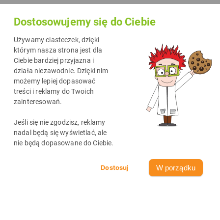
Dostosowujemy się do Ciebie
Używamy ciasteczek, dzięki
którym nasza strona jest dla
Ciebie bardziej przyjazna i
działa niezawodnie. Dzięki nim
możemy lepiej dopasować
treści i reklamy do Twoich
zainteresowań.
Jeśli się nie zgodzisz, reklamy
nadal będą się wyświetlać, ale
nie będą dopasowane do Ciebie.
W porządku
1118
< 1
min
05-08-2026
O TUSZACH I TONERACH
Odbierz kod rabatowy na wkłady do drukarek!
Zacznij korzystać z naszych kodów rabatowych i zamawiaj potrzebne
wkłady znacznie taniej i bez pośpiechu. Zapewnij sobie spokój ducha